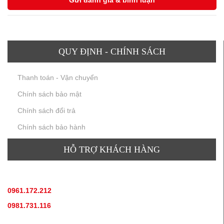
QUY ĐỊNH - CHÍNH SÁCH
Thanh toán - Vận chuyển
Chính sách bảo mật
Chính sách đổi trả
Chính sách bảo hành
HỖ TRỢ KHÁCH HÀNG
TƯ VẤN SẢN PHẨM
:
0961.172.212
(hotline, zallo)
0981.731.116
(hotline, zallo)