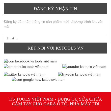
ĐĂNG KÝ NHẬN TIN
Đăng ký để nhận thông tin sản phẩm mới, chương trình khuyến
mãi.
KẾT NỐI VỚI KSTOOLS VN
KS TOOLS VIỆT NAM - DỤNG CỤ SỬA CHỮA
CẦM TAY CHO GARA Ô TÔ, NHÀ MÁY FDI