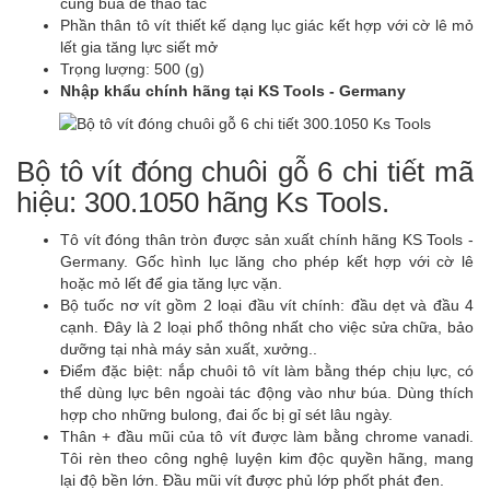
cùng búa để thao tác
Phần thân tô vít thiết kế dạng lục giác kết hợp với cờ lê mỏ
lết gia tăng lực siết mở
Trọng lượng: 500 (g)
Nhập khẩu chính hãng tại KS Tools - Germany
Bộ tô vít đóng chuôi gỗ 6 chi tiết mã
hiệu: 300.1050 hãng Ks Tools.
Tô vít đóng thân tròn được sản xuất chính hãng KS Tools -
Germany. Gốc hình lục lăng cho phép kết hợp với cờ lê
hoặc mỏ lết để gia tăng lực vặn.
Bộ tuốc nơ vít gồm 2 loại đầu vít chính: đầu dẹt và đầu 4
cạnh. Đây là 2 loại phổ thông nhất cho việc sửa chữa, bảo
dưỡng tại nhà máy sản xuất, xưởng..
Điểm đặc biệt: nắp chuôi tô vít làm bằng thép chịu lực, có
thể dùng lực bên ngoài tác động vào như búa. Dùng thích
hợp cho những bulong, đai ốc bị gỉ sét lâu ngày.
Thân + đầu mũi của tô vít được làm bằng chrome vanadi.
Tôi rèn theo công nghệ luyện kim độc quyền hãng, mang
lại độ bền lớn. Đầu mũi vít được phủ lớp phốt phát đen.