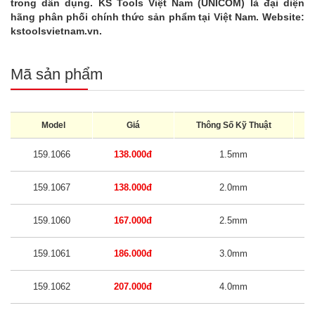
trong dân dụng. KS Tools Việt Nam (UNICOM) là đại diện
hãng phân phối chính thức sản phẩm tại Việt Nam. Website:
kstoolsvietnam.vn.
Mã sản phẩm
Model
Giá
Thông Số Kỹ Thuật
K
159.1066
138.000đ
1.5mm
159.1067
138.000đ
2.0mm
159.1060
167.000đ
2.5mm
159.1061
186.000đ
3.0mm
159.1062
207.000đ
4.0mm