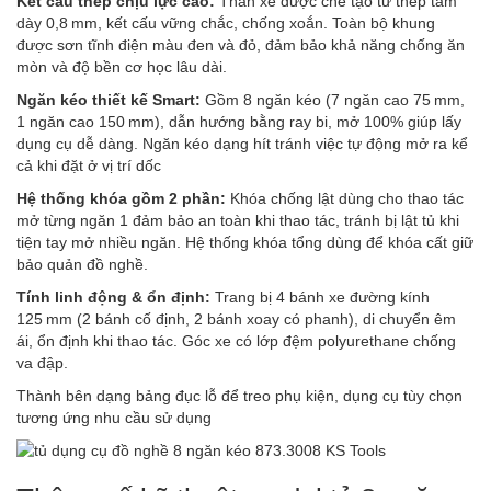
Kết cấu thép chịu lực cao:
Thân xe được chế tạo từ thép tấm
dày 0,8 mm, kết cấu vững chắc, chống xoắn. Toàn bộ khung
được sơn tĩnh điện màu đen và đỏ, đảm bảo khả năng chống ăn
mòn và độ bền cơ học lâu dài.
Ngăn kéo thiết kế Smart:
Gồm 8 ngăn kéo (7 ngăn cao 75 mm,
1 ngăn cao 150 mm), dẫn hướng bằng ray bi, mở 100% giúp lấy
dụng cụ dễ dàng. Ngăn kéo dạng hít tránh việc tự động mở ra kể
cả khi đặt ở vị trí dốc
Hệ thống khóa gồm 2 phần:
Khóa chống lật dùng cho thao tác
mở từng ngăn 1 đảm bảo an toàn khi thao tác, tránh bị lật tủ khi
tiện tay mở nhiều ngăn. Hệ thống khóa tổng dùng để khóa cất giữ
bảo quản đồ nghề.
Tính linh động & ổn định:
Trang bị 4 bánh xe đường kính
125 mm (2 bánh cố định, 2 bánh xoay có phanh), di chuyển êm
ái, ổn định khi thao tác. Góc xe có lớp đệm polyurethane chống
va đập.
Thành bên dạng bảng đục lỗ để treo phụ kiện, dụng cụ tùy chọn
tương ứng nhu cầu sử dụng