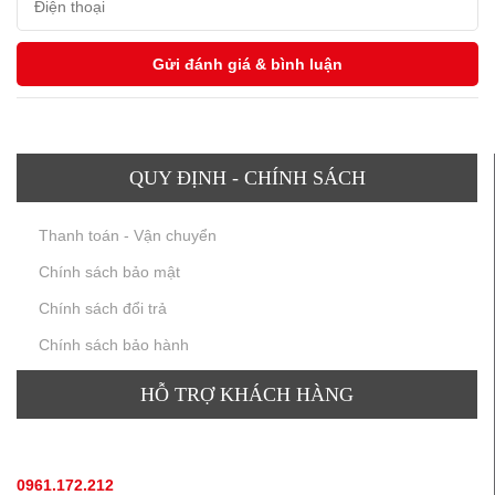
QUY ĐỊNH - CHÍNH SÁCH
Thanh toán - Vận chuyển
Chính sách bảo mật
Chính sách đổi trả
Chính sách bảo hành
HỖ TRỢ KHÁCH HÀNG
TƯ VẤN SẢN PHẨM
:
0961.172.212
(hotline, zallo)