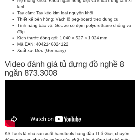
Hệ thống khóa: Khóa ngăn riêng biệt và khóa trung tâm xi
lanh
Tay cầm: Tay kéo kim loại nguyên khối
Thiết kế bên hông: Vách lỗ peg-board treo dụng cụ
Tính năng bảo vệ: Góc xe có đệm polyurethane chống va
đập
Kích thước đóng gói: 1 040 × 527 × 1 024 mm
Mã EAN: 4042146824122
Xuất xứ: Đức (Germany)
Video đánh giá tủ đựng đồ nghề 8
ngăn 873.3008
KS Tools là nhà sản xuất handtools hàng đầu Thế Giới, chuyên
dùng phục vụ cho các ngành sửa chữa bảo dưỡng tại nhà máy,