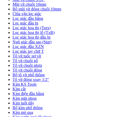
Mũi vít chuôi 10mm
Bộ mũi vít đóng chuôi 10mm
Chìa vặn lục giác
Lục giác đầu bằng
Lục giác đầu bi
Lục giác hoa thị (Torx)
Lục giác hoa thị lỗ (TxB)
Lục giác hoa thị đầu bi
Ngũ giác đầu sao (Star)
Lục giác đầu XZN
Lục giác tay chữ T
Tô vít tuốc nơ vít
Tô vít chuôi gỗ
Tô vít chuôi nhựa
Tô vít chuôi đóng
Bộ tô vít phổ thông
Tô vít đóng xoay 1/2"
Kìm KS Tools
Kìm cắt
Kìm điện đầu bằng
Kìm mũi nhọn
Kìm tuốt dây
Bộ kìm phổ thông
Kìm mỏ quạ