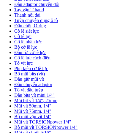
Đầu adaptor chuyển đổi
Tay vặn T hand
Thanh nối dài
Tuýp chuyên dụng ô tô
Đầu chốt, O ring
Cờ lê siết lực
Cờ lê lực
Cờ lê nhân lực
Bộ cờ lê lực
Đầu rời cờ lê lực
Cờ lê lực cách điện
Tô vít lực
Phụ kiện cờ lê lực
Bộ mũi bits (vít)
Đầu giữ mũi vít
Đầu chuyển adaptor
Tô vít đầu tuýp
Đầu bits vít mini 1/4"
Mũi bit vít 1/4", 25mm
Mũi vít 50mm, 1/4"
Mũi vít 75mm, 1/4"
Bộ mũi vặn vít 1/4"
Mũi vít TORSIONpower 1/4"
Bộ mũi vít TORSIONpower 1/4"
Mũi vít chuôi 5/16"