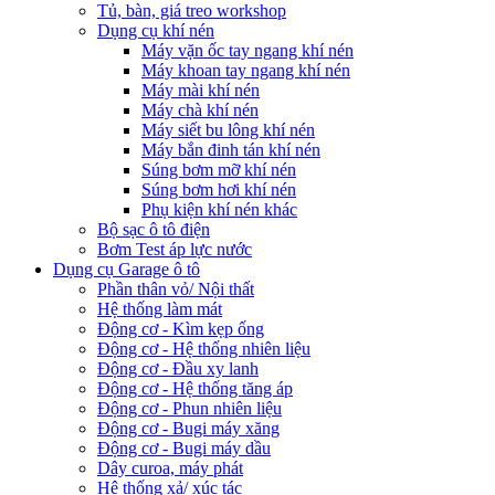
Tủ, bàn, giá treo workshop
Dụng cụ khí nén
Máy vặn ốc tay ngang khí nén
Máy khoan tay ngang khí nén
Máy mài khí nén
Máy chà khí nén
Máy siết bu lông khí nén
Máy bắn đinh tán khí nén
Súng bơm mỡ khí nén
Súng bơm hơi khí nén
Phụ kiện khí nén khác
Bộ sạc ô tô điện
Bơm Test áp lực nước
Dụng cụ Garage ô tô
Phần thân vỏ/ Nội thất
Hệ thống làm mát
Động cơ - Kìm kẹp ống
Động cơ - Hệ thống nhiên liệu
Động cơ - Đầu xy lanh
Động cơ - Hệ thống tăng áp
Động cơ - Phun nhiên liệu
Động cơ - Bugi máy xăng
Động cơ - Bugi máy dầu
Dây curoa, máy phát
Hệ thống xả/ xúc tác