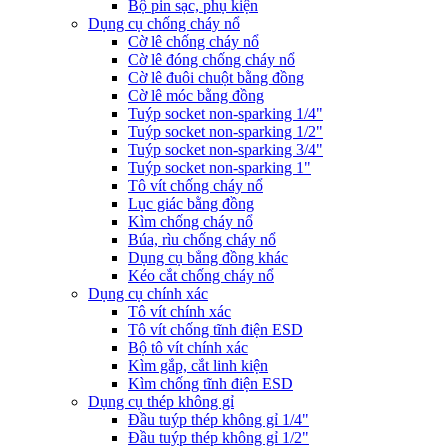
Bộ pin sạc, phụ kiện
Dụng cụ chống cháy nổ
Cờ lê chống cháy nổ
Cờ lê đóng chống cháy nổ
Cờ lê đuôi chuột bằng đồng
Cờ lê móc bằng đồng
Tuýp socket non-sparking 1/4"
Tuýp socket non-sparking 1/2"
Tuýp socket non-sparking 3/4"
Tuýp socket non-sparking 1"
Tô vít chống cháy nổ
Lục giác bằng đồng
Kìm chống cháy nổ
Búa, rìu chống cháy nổ
Dụng cụ bẳng đồng khác
Kéo cắt chống cháy nổ
Dụng cụ chính xác
Tô vít chính xác
Tô vít chống tĩnh điện ESD
Bộ tô vít chính xác
Kìm gắp, cắt linh kiện
Kìm chống tĩnh điện ESD
Dụng cụ thép không gỉ
Đầu tuýp thép không gỉ 1/4"
Đầu tuýp thép không gỉ 1/2"