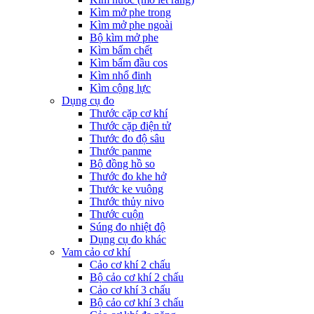
Kìm mở phe trong
Kìm mở phe ngoài
Bộ kìm mở phe
Kìm bấm chết
Kìm bấm đầu cos
Kìm nhổ đinh
Kìm cộng lực
Dụng cụ đo
Thước cặp cơ khí
Thước cặp điện tử
Thước đo độ sâu
Thước panme
Bộ đồng hồ so
Thước đo khe hở
Thước ke vuông
Thước thủy nivo
Thước cuộn
Súng đo nhiệt độ
Dụng cụ đo khác
Vam cảo cơ khí
Cảo cơ khí 2 chấu
Bộ cảo cơ khí 2 chấu
Cảo cơ khí 3 chấu
Bộ cảo cơ khí 3 chấu