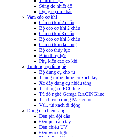
Thước cuộn
Súng đo nhiệt độ
Dụng cụ đo khác
Vam cảo cơ khí
Cảo cơ khí 2 chấu
Bộ cảo cơ khí 2 chấu
Cảo cơ khí 3 chấu
Bộ cảo cơ khí 3 chấu
Cảo cơ khí đa năng
Bộ cảo thủy lực
Bơm thủy lực
Phụ kiện cảo cơ khí
Tủ dụng cụ đồ nghề
Bộ dụng cụ cho tủ
Thùng đựng dụng cụ xách tay
Xe đẩy dụng cụ nhiều tầng
Tủ dụng cụ ECOline
Tủ đồ nghề Garage RACINGline
Tủ chuyên dụng Masterline
Vali, túi xách di động
Dụng cụ chiếu sáng
Đèn pin đội đầu
Đèn pin cầm tay
Đèn chiếu UV
Đèn work light