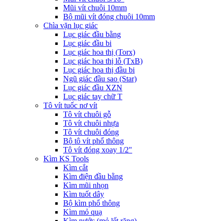
Mũi vít chuôi 10mm
Bộ mũi vít đóng chuôi 10mm
Chìa vặn lục giác
Lục giác đầu bằng
Lục giác đầu bi
Lục giác hoa thị (Torx)
Lục giác hoa thị lỗ (TxB)
Lục giác hoa thị đầu bi
Ngũ giác đầu sao (Star)
Lục giác đầu XZN
Lục giác tay chữ T
Tô vít tuốc nơ vít
Tô vít chuôi gỗ
Tô vít chuôi nhựa
Tô vít chuôi đóng
Bộ tô vít phổ thông
Tô vít đóng xoay 1/2"
Kìm KS Tools
Kìm cắt
Kìm điện đầu bằng
Kìm mũi nhọn
Kìm tuốt dây
Bộ kìm phổ thông
Kìm mỏ quạ
Kìm nước (mỏ lết răng)