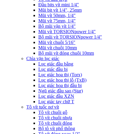
Đầu bits vít mini 1/4"
Mũi bit vít 1/4", 25mm
Mũi vít 50mm, 1/4"
Mũi vít 75mm, 1/4"
Bộ mũi vặn vít 1/4"
Mũi vít TORSIONpower 1/4"
Bộ mũi vít TORSIONpower 1/4"
Mũi vít chuôi 5/16"
Mũi vít chuôi 10mm
Bộ mũi vít đóng chuôi 10mm
Chìa vặn lục giác
Lục giác đầu bằng
Lục giác đầu bi
Lục giác hoa thị (Torx)
Lục giác hoa thị lỗ (TxB)
Lục giác hoa thị đầu bi
Ngũ giác đầu sao (Star)
Lục giác đầu XZN
Lục giác tay chữ T
Tô vít tuốc nơ vít
Tô vít chuôi gỗ
Tô vít chuôi nhựa
Tô vít chuôi đóng
Bộ tô vít phổ thông
Tô vít đóng xoay 1/2"