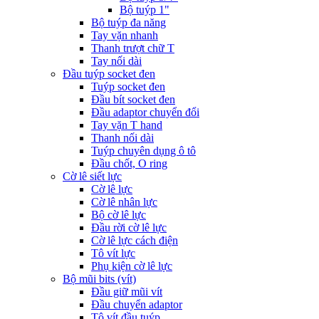
Bộ tuýp 1"
Bộ tuýp đa năng
Tay vặn nhanh
Thanh trượt chữ T
Tay nối dài
Đầu tuýp socket đen
Tuýp socket đen
Đầu bít socket đen
Đầu adaptor chuyển đổi
Tay vặn T hand
Thanh nối dài
Tuýp chuyên dụng ô tô
Đầu chốt, O ring
Cờ lê siết lực
Cờ lê lực
Cờ lê nhân lực
Bộ cờ lê lực
Đầu rời cờ lê lực
Cờ lê lực cách điện
Tô vít lực
Phụ kiện cờ lê lực
Bộ mũi bits (vít)
Đầu giữ mũi vít
Đầu chuyển adaptor
Tô vít đầu tuýp