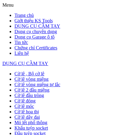
Menu
Trang chủ
Giới thiệu KS Tools
DỤNG CỤ CẦM TAY
Dụng cụ chuyên dụng
Dụng cụ Garage ô tô
Tin tức
Chứng chỉ Certificates
Liên hệ
DỤNG CỤ CẦM TAY
Cờ lê , Bộ cờ lê
Cờ lê vòng miệng
Cờ lê vòng miệng tự lắc
Cờ lê 2 đầu miệng
Cờ lê đầu tròng
Cờ lê đóng
Cờ lê móc
Cờ lê hoa thị
Cờ lê dây đai
Mỏ lết phổ thông
Khẩu tuýp socket
Đầu tuýp socket