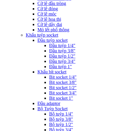
Cờ lê đầu tròng
Cờ lê đóng
Cờ lê móc
Cờ lê hoa thị
Cờ lê dây đai
Mỏ lết phổ thông
Khẩu tuýp socket
Đầu tuýp socket
Đầu tuýp 1/4"
Đầu tuýp 3/8"
Đầu tuýp 1/2"
Đầu tuýp 3/4"
Đầu tuýp 1"
Khẩu bít socket
Bit socket 1/4"
Bit socket 3/8"
Bit socket 1/2"
Bit socket 3/4"
Bit socket 1"
Đầu adaptor
Bộ Tuýp Socket
Bộ tuýp 1/4"
Bộ tuýp 3/8"
Bộ tuýp 1/2"
Bộ tuýp 3/4"