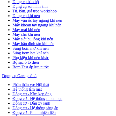
Dụng cụ bảo hộ
Dụng cụ soi hình ảnh
Tủ, bàn, giá treo workshop
Dụng cụ khí nén
Máy vặn ốc tay ngang khí nén
Máy khoan tay ngang khí nén
Máy mài khí nén
Máy chà khí nén
Máy siết bu lông khí nén
Máy bắn đinh tán khí nén
Súng bơm mỡ khí nén
Súng bơm hơi khí nén
Phụ kiện khí nén khác
Bộ sạc ô tô điện
Bơm Test áp lực nước
Dụng cụ Garage ô tô
Phần thân vỏ/ Nội thất
Hệ thống làm mát
Động cơ - Kìm kẹp ống
Động cơ - Hệ thống nhiên liệu
Động cơ - Đầu xy lanh
Động cơ - Hệ thống tăng áp
Động cơ - Phun nhiên liệu