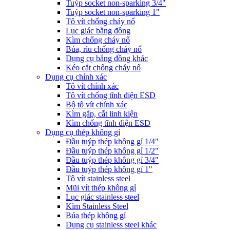
Tuýp socket non-sparking 3/4"
Tuýp socket non-sparking 1"
Tô vít chống cháy nổ
Lục giác bằng đồng
Kìm chống cháy nổ
Búa, rìu chống cháy nổ
Dụng cụ bẳng đồng khác
Kéo cắt chống cháy nổ
Dụng cụ chính xác
Tô vít chính xác
Tô vít chống tĩnh điện ESD
Bộ tô vít chính xác
Kìm gắp, cắt linh kiện
Kìm chống tĩnh điện ESD
Dụng cụ thép không gỉ
Đầu tuýp thép không gỉ 1/4"
Đầu tuýp thép không gỉ 1/2"
Đầu tuýp thép không gỉ 3/4"
Đầu tuýp thép không gỉ 1"
Tô vít stainless steel
Mũi vít thép không gỉ
Lục giác stainless steel
Kìm Stainless Steel
Búa thép không gỉ
Dụng cụ stainless steel khác