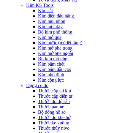
Kìm KS Tools
Kìm cắt
Kìm điện đầu bằng
Kìm mũi nhọn
Kìm tuốt dây
Bộ kìm phổ thông
Kìm mỏ quạ
Kìm nước (mỏ lết răng)
Kìm mở phe trong
Kìm mở phe ngoài
Bộ kìm mở phe
Kìm bấm chết
Kìm bấm đầu cos
Kìm nhổ đinh
Kìm cộng lực
Dụng cụ đo
Thước cặp cơ khí
Thước cặp điện tử
Thước đo độ sâu
Thước panme
Bộ đồng hồ so
Thước đo khe hở
Thước ke vuông
Thước thủy nivo