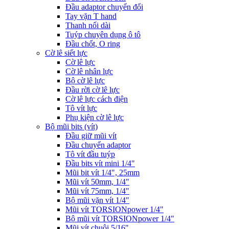
Đầu adaptor chuyển đổi
Tay vặn T hand
Thanh nối dài
Tuýp chuyên dụng ô tô
Đầu chốt, O ring
Cờ lê siết lực
Cờ lê lực
Cờ lê nhân lực
Bộ cờ lê lực
Đầu rời cờ lê lực
Cờ lê lực cách điện
Tô vít lực
Phụ kiện cờ lê lực
Bộ mũi bits (vít)
Đầu giữ mũi vít
Đầu chuyển adaptor
Tô vít đầu tuýp
Đầu bits vít mini 1/4"
Mũi bit vít 1/4", 25mm
Mũi vít 50mm, 1/4"
Mũi vít 75mm, 1/4"
Bộ mũi vặn vít 1/4"
Mũi vít TORSIONpower 1/4"
Bộ mũi vít TORSIONpower 1/4"
Mũi vít chuôi 5/16"