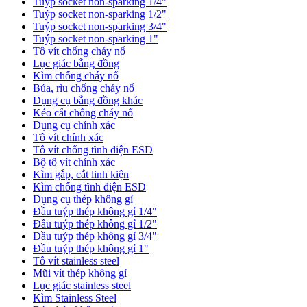
Tuýp socket non-sparking 1/4"
Tuýp socket non-sparking 1/2"
Tuýp socket non-sparking 3/4"
Tuýp socket non-sparking 1"
Tô vít chống cháy nổ
Lục giác bằng đồng
Kìm chống cháy nổ
Búa, rìu chống cháy nổ
Dụng cụ bẳng đồng khác
Kéo cắt chống cháy nổ
Dụng cụ chính xác
Tô vít chính xác
Tô vít chống tĩnh điện ESD
Bộ tô vít chính xác
Kìm gắp, cắt linh kiện
Kìm chống tĩnh điện ESD
Dụng cụ thép không gỉ
Đầu tuýp thép không gỉ 1/4"
Đầu tuýp thép không gỉ 1/2"
Đầu tuýp thép không gỉ 3/4"
Đầu tuýp thép không gỉ 1"
Tô vít stainless steel
Mũi vít thép không gỉ
Lục giác stainless steel
Kìm Stainless Steel