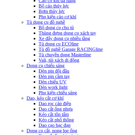
Cảo cơ khí đa năng
Bộ cảo thủy lực
Bơm thủy lực
Phụ kiện cảo cơ khí
Tủ dụng cụ đồ nghề
Bộ dụng cụ cho tủ
Thùng đựng dụng cụ xách tay
Xe đẩy dụng cụ nhiều tầng
Tủ dụng cụ ECOline
Tủ đồ nghề Garage RACINGline
Tủ chuyên dụng Masterline
Vali, túi xách di động
Dụng cụ chiếu sáng
Đèn pin đội đầu
Đèn pin cầm tay
Đèn chiếu UV
Đèn work light
Phụ kiện chiếu sáng
Dao, kéo cắt cơ khí
Dao rọc cáp điện
Dao cắt ống nhựa
Kéo cắt tôn tấm
Kéo cắt phổ thông
Dao cạo bạc đạn
Dụng cụ cắt, nong loe ống