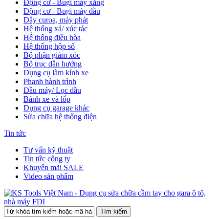
Động cơ - Bugi máy xăng
Động cơ - Bugi máy dầu
Dây curoa, máy phát
Hệ thống xả/ xúc tác
Hệ thống điều hòa
Hệ thống hộp số
Bộ phận giảm xóc
Bộ trục dẫn hướng
Dụng cụ làm kính xe
Phanh hành trình
Dầu máy/ Lọc dầu
Bánh xe và lốp
Dụng cụ garage khác
Sửa chữa hệ thống điện
Tin tức
Tư vấn kỹ thuật
Tin tức công ty
Khuyến mãi SALE
Video sản phẩm