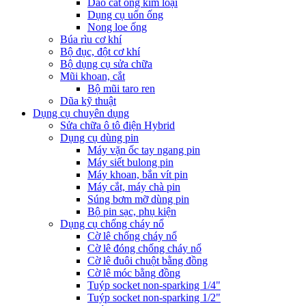
Dao cắt ống kim loại
Dụng cụ uốn ống
Nong loe ống
Búa rìu cơ khí
Bộ đục, đột cơ khí
Bộ dụng cụ sửa chữa
Mũi khoan, cắt
Bộ mũi taro ren
Dũa kỹ thuật
Dụng cụ chuyên dụng
Sửa chữa ô tô điện Hybrid
Dụng cụ dùng pin
Máy vặn ốc tay ngang pin
Máy siết bulong pin
Máy khoan, bắn vít pin
Máy cắt, máy chà pin
Súng bơm mỡ dùng pin
Bộ pin sạc, phụ kiện
Dụng cụ chống cháy nổ
Cờ lê chống cháy nổ
Cờ lê đóng chống cháy nổ
Cờ lê đuôi chuột bằng đồng
Cờ lê móc bằng đồng
Tuýp socket non-sparking 1/4"
Tuýp socket non-sparking 1/2"