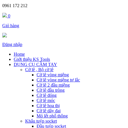
0961 172 212
0
Giỏ hàng
Đăng nhập
Home
Giới thiệu KS Tools
DỤNG CỤ CẦM TAY
Cờ lê , Bộ cờ lê
Cờ lê vòng miệng
Cờ lê vòng miệng tự lắc
Cờ lê 2 đầu miệng
Cờ lê đầu tròng
Cờ lê đóng
Cờ lê móc
Cờ lê hoa thị
Cờ lê dây đai
Mỏ lết phổ thông
Khẩu tuýp socket
Đầu tuýp socket