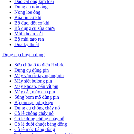
Dao cắt ống kim loại
Dụng cụ uốn ống
Nong loe ống
Búa rìu cơ khí
Bộ đục, đột cơ khí
Bộ dụng cụ sửa chữa
Mũi khoan, cắt
Bộ mũi taro ren
Dũa kỹ thuật
Dụng cụ chuyên dụng
Sửa chữa ô tô điện Hybrid
Dụng cụ dùng pin
Máy vặn ốc tay ngang pin
Máy siết bulong pin
Máy khoan, bắn vít pin
Máy cắt, máy chà pin
Súng bơm mỡ dùng pin
Bộ pin sạc, phụ kiện
Dụng cụ chống cháy nổ
Cờ lê chống cháy nổ
Cờ lê đóng chống cháy nổ
Cờ lê đuôi chuột bằng đồng
Cờ lê móc bằng đồng