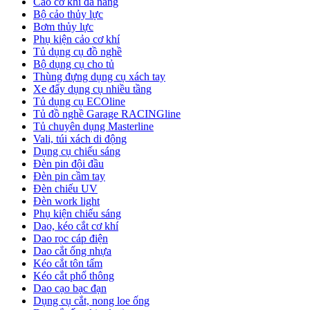
Cảo cơ khí đa năng
Bộ cảo thủy lực
Bơm thủy lực
Phụ kiện cảo cơ khí
Tủ dụng cụ đồ nghề
Bộ dụng cụ cho tủ
Thùng đựng dụng cụ xách tay
Xe đẩy dụng cụ nhiều tầng
Tủ dụng cụ ECOline
Tủ đồ nghề Garage RACINGline
Tủ chuyên dụng Masterline
Vali, túi xách di động
Dụng cụ chiếu sáng
Đèn pin đội đầu
Đèn pin cầm tay
Đèn chiếu UV
Đèn work light
Phụ kiện chiếu sáng
Dao, kéo cắt cơ khí
Dao rọc cáp điện
Dao cắt ống nhựa
Kéo cắt tôn tấm
Kéo cắt phổ thông
Dao cạo bạc đạn
Dụng cụ cắt, nong loe ống