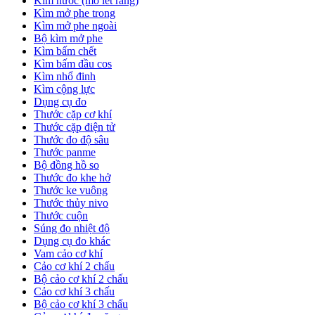
Kìm nước (mỏ lết răng)
Kìm mở phe trong
Kìm mở phe ngoài
Bộ kìm mở phe
Kìm bấm chết
Kìm bấm đầu cos
Kìm nhổ đinh
Kìm cộng lực
Dụng cụ đo
Thước cặp cơ khí
Thước cặp điện tử
Thước đo độ sâu
Thước panme
Bộ đồng hồ so
Thước đo khe hở
Thước ke vuông
Thước thủy nivo
Thước cuộn
Súng đo nhiệt độ
Dụng cụ đo khác
Vam cảo cơ khí
Cảo cơ khí 2 chấu
Bộ cảo cơ khí 2 chấu
Cảo cơ khí 3 chấu
Bộ cảo cơ khí 3 chấu