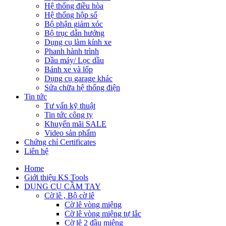
Hệ thống điều hòa
Hệ thống hộp số
Bộ phận giảm xóc
Bộ trục dẫn hướng
Dụng cụ làm kính xe
Phanh hành trình
Dầu máy/ Lọc dầu
Bánh xe và lốp
Dụng cụ garage khác
Sửa chữa hệ thống điện
Tin tức
Tư vấn kỹ thuật
Tin tức công ty
Khuyến mãi SALE
Video sản phẩm
Chứng chỉ Certificates
Liên hệ
Home
Giới thiệu KS Tools
DỤNG CỤ CẦM TAY
Cờ lê , Bộ cờ lê
Cờ lê vòng miệng
Cờ lê vòng miệng tự lắc
Cờ lê 2 đầu miệng