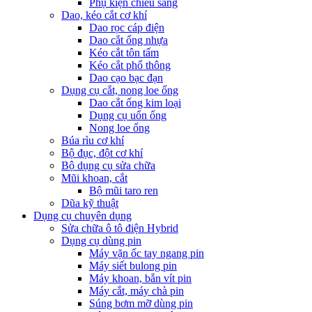
Phụ kiện chiếu sáng
Dao, kéo cắt cơ khí
Dao rọc cáp điện
Dao cắt ống nhựa
Kéo cắt tôn tấm
Kéo cắt phổ thông
Dao cạo bạc đạn
Dụng cụ cắt, nong loe ống
Dao cắt ống kim loại
Dụng cụ uốn ống
Nong loe ống
Búa rìu cơ khí
Bộ đục, đột cơ khí
Bộ dụng cụ sửa chữa
Mũi khoan, cắt
Bộ mũi taro ren
Dũa kỹ thuật
Dụng cụ chuyên dụng
Sửa chữa ô tô điện Hybrid
Dụng cụ dùng pin
Máy vặn ốc tay ngang pin
Máy siết bulong pin
Máy khoan, bắn vít pin
Máy cắt, máy chà pin
Súng bơm mỡ dùng pin