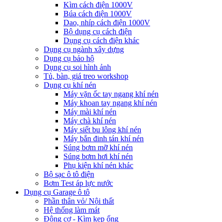
Kìm cách điện 1000V
Búa cách điện 1000V
Dao, nhíp cách điện 1000V
Bộ dụng cụ cách điện
Dụng cụ cách điện khác
Dụng cụ ngành xây dựng
Dụng cụ bảo hộ
Dụng cụ soi hình ảnh
Tủ, bàn, giá treo workshop
Dụng cụ khí nén
Máy vặn ốc tay ngang khí nén
Máy khoan tay ngang khí nén
Máy mài khí nén
Máy chà khí nén
Máy siết bu lông khí nén
Máy bắn đinh tán khí nén
Súng bơm mỡ khí nén
Súng bơm hơi khí nén
Phụ kiện khí nén khác
Bộ sạc ô tô điện
Bơm Test áp lực nước
Dụng cụ Garage ô tô
Phần thân vỏ/ Nội thất
Hệ thống làm mát
Động cơ - Kìm kẹp ống