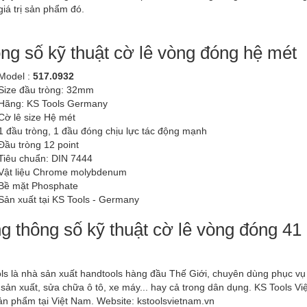
giá trị sản phẩm đó.
ng số kỹ thuật cờ lê vòng đóng hệ mét
Model :
517.0932
Size đầu tròng: 32mm
Hãng: KS Tools Germany
Cờ lê size Hệ mét
1 đầu tròng, 1 đầu đóng chịu lực tác động mạnh
Đầu tròng 12 point
Tiêu chuẩn: DIN 7444
Vật liệu Chrome molybdenum
Bề mặt Phosphate
Sản xuất tại KS Tools - Germany
g thông số kỹ thuật cờ lê vòng đóng 41
ls là nhà sản xuất handtools hàng đầu Thế Giới, chuyên dùng phục v
sản xuất, sửa chữa ô tô, xe máy... hay cả trong dân dụng. KS Tools V
ản phẩm tại Việt Nam. Website:
kstoolsvietnam.vn