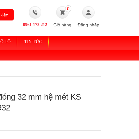
0
0961 172 212
Giỏ hàng
Đăng nhập
Ô TÔ
TIN TỨC
 đóng 32 mm hệ mét KS
932