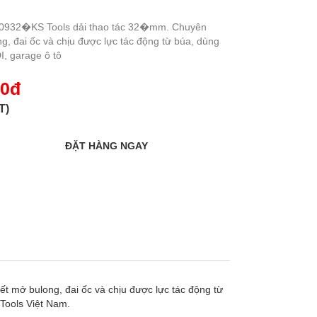
.0932�KS Tools dải thao tác 32�mm. Chuyên
g, đai ốc và chịu được lực tác động từ búa, dùng
I, garage ô tô
00đ
T)
t mở bulong, đai ốc và chịu được lực tác động từ
Tools Việt Nam.