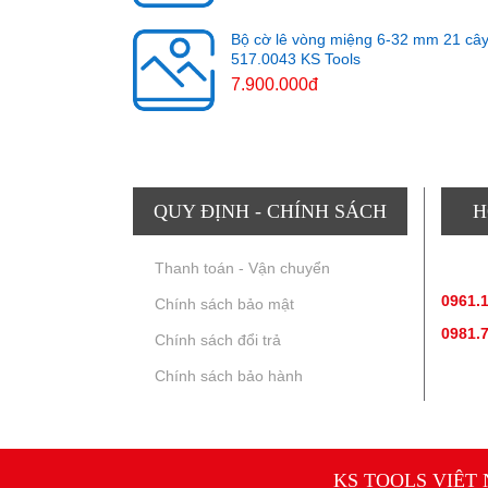
Bộ cờ lê vòng miệng 6-32 mm 21 câ
517.0043 KS Tools
7.900.000đ
QUY ĐỊNH - CHÍNH SÁCH
H
Thanh toán - Vận chuyển
TƯ V
0961.
Chính sách bảo mật
0981.
Chính sách đổi trả
Chính sách bảo hành
KS TOOLS VIỆT