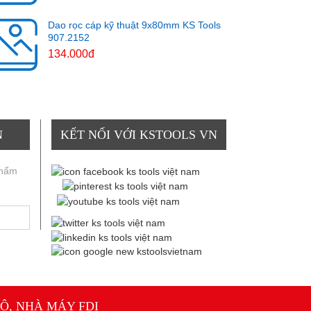
Dao rọc cáp kỹ thuật 9x80mm KS Tools
907.2152
134.000đ
N
KẾT NỐI VỚI KSTOOLS VN
phẩm
Ô, NHÀ MÁY FDI