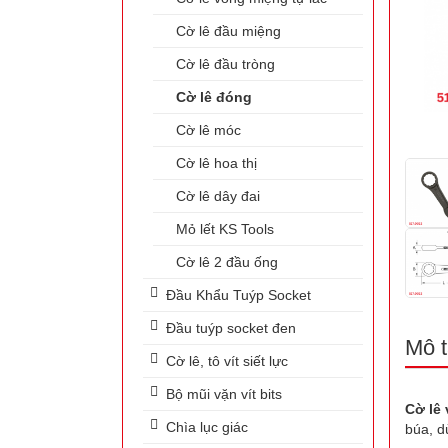
Cờ lê đầu miệng
Cờ lê đầu tròng
Cờ lê đóng
Cờ lê móc
Cờ lê hoa thị
Cờ lê dây đai
Mỏ lết KS Tools
Cờ lê 2 đầu ống
Đầu Khẩu Tuýp Socket
Đầu tuýp socket đen
Mô t
Cờ lê, tô vít siết lực
Bộ mũi vặn vít bits
Cờ lê
Chìa lục giác
búa, d