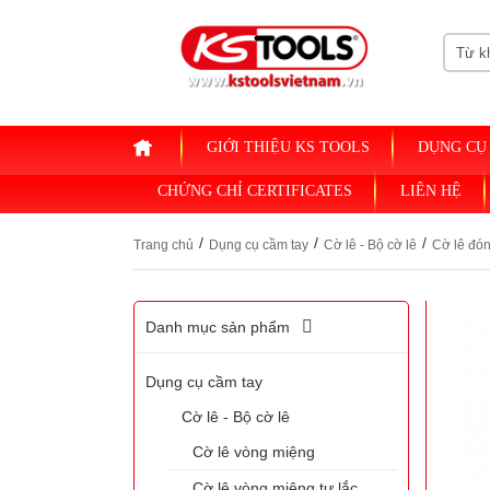
HOME
GIỚI THIỆU KS TOOLS
DỤNG CỤ
CHỨNG CHỈ CERTIFICATES
LIÊN HỆ
/
/
/
Trang chủ
Dụng cụ cầm tay
Cờ lê - Bộ cờ lê
Cờ lê đó
Danh mục sản phẩm
Dụng cụ cầm tay
Cờ lê - Bộ cờ lê
Cờ lê vòng miệng
Cờ lê vòng miệng tự lắc