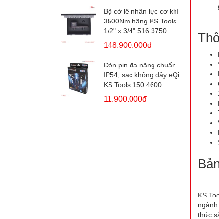
Bộ cờ lê nhân lực cơ khí
3500Nm hãng KS Tools
1/2" x 3/4" 516.3750
Thô
148.900.000đ
Đèn pin đa năng chuẩn
IP54, sạc không dây eQi
KS Tools 150.4600
11.900.000đ
Bản
KS Too
ngành 
thức s