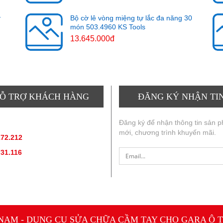
y
Bộ cờ lê vòng miệng tự lắc đa năng 30
món 503.4960 KS Tools
13.645.000đ
Ỗ TRỢ KHÁCH HÀNG
ĐĂNG KÝ NHẬN TI
ẤN SẢN PHẨM
:
Đăng ký để nhận thông tin sản 
mới, chương trình khuyến mãi.
172.212
(hotline, zallo)
731.116
(hotline, zallo)
 NAM - DỤNG CỤ SỬA CHỮA CẦM TAY CHO GARA Ô T