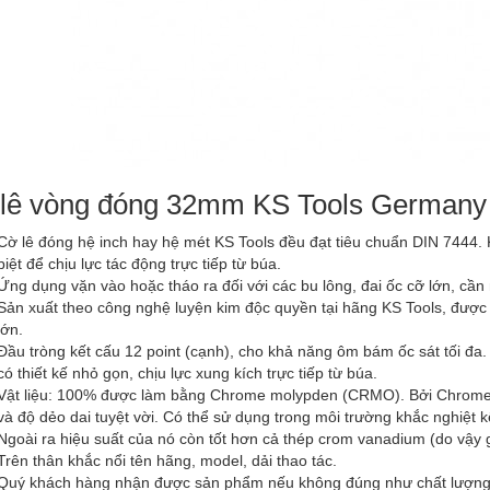
lê vòng đóng 32mm KS Tools Germany
Cờ lê đóng hệ inch hay hệ mét KS Tools đều đạt tiêu chuẩn DIN 7444. 
biệt để chịu lực tác động trực tiếp từ búa.
Ứng dụng vặn vào hoặc tháo ra đối với các bu lông, đai ốc cỡ lớn, cầ
Sản xuất theo công nghệ luyện kim độc quyền tại hãng KS Tools, được 
lớn.
Đầu tròng kết cấu 12 point (cạnh), cho khả năng ôm bám ốc sát tối đa. 
có thiết kế nhỏ gọn, chịu lực xung kích trực tiếp từ búa.
Vật liệu: 100% được làm bằng Chrome molypden (CRMO). Bởi Chrome
và độ dẻo dai tuyệt vời. Có thể sử dụng trong môi trường khắc nghiệt 
Ngoài ra hiệu suất của nó còn tốt hơn cả thép crom vanadium (do vậy
Trên thân khắc nổi tên hãng, model, dải thao tác.
Quý khách hàng nhận được sản phẩm nếu không đúng như chất lượng và