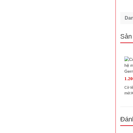
Da
Sản
1.2
Cờ l
mét 
517 S
Đánh