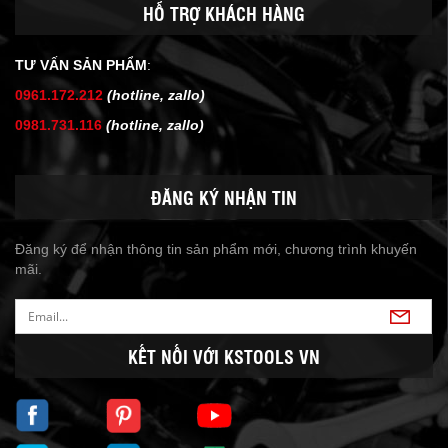
HỖ TRỢ KHÁCH HÀNG
TƯ VẤN SẢN PHẨM
:
0961.172.212
(hotline, zallo)
0981.731.116
(hotline, zallo)
ĐĂNG KÝ NHẬN TIN
Đăng ký để nhận thông tin sản phẩm mới, chương trình khuyến
mãi.
KẾT NỐI VỚI KSTOOLS VN