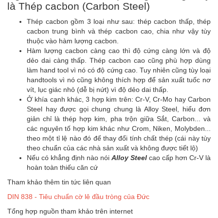
là Thép cacbon (Carbon Steel)
Thép cacbon gồm 3 loại như sau: thép cacbon thấp, thép
cacbon trung bình và thép cacbon cao, chia như vậy tùy
thuộc vào hàm lượng cacbon.
Hàm lượng cacbon càng cao thì độ cứng càng lớn và độ
dẻo dai càng thấp. Thép cacbon cao cũng phù hợp dùng
làm hand tool vì nó có độ cứng cao. Tuy nhiên cũng tùy loại
handtools vì nó cũng không thích hợp để sản xuất tuốc nơ
vít, lục giác nhỏ (dễ bị nứt) vì độ dẻo dai thấp.
Ở khía cạnh khác, 3 hợp kim trên: Cr-V, Cr-Mo hay Carbon
Steel hay được gọi chung chung là Alloy Steel, hiểu đơn
giản chỉ là thép hợp kim, pha trộn giữa Sắt, Carbon... và
các nguyên tố hợp kim khác như Crom, Niken, Molybden...
theo một tỉ lệ nào đó để thay đổi tính chất thép (cái này tùy
theo chuẩn của các nhà sản xuất và không được tiết lộ)
Nếu có khẳng định nào nói
Alloy Steel
cao cấp hơn Cr-V là
hoàn toàn thiếu căn cứ
Tham khảo thêm tin tức liên quan
DIN 838 - Tiêu chuẩn cờ lê đầu tròng của Đức
Tổng hợp nguồn tham khảo trên internet