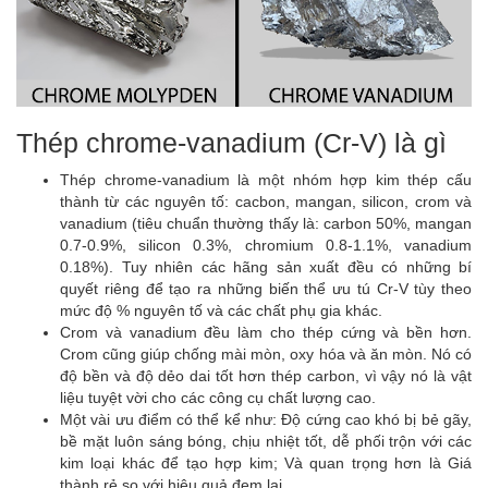
Thép chrome-vanadium (Cr-V) là gì
Thép chrome-vanadium là một nhóm hợp kim thép cấu
thành từ các nguyên tố: cacbon, mangan, silicon, crom và
vanadium (tiêu chuẩn thường thấy là: carbon 50%, mangan
0.7-0.9%, silicon 0.3%, chromium 0.8-1.1%, vanadium
0.18%). Tuy nhiên các hãng sản xuất đều có những bí
quyết riêng để tạo ra những biến thể ưu tú Cr-V tùy theo
mức độ % nguyên tố và các chất phụ gia khác.
Crom và vanadium đều làm cho thép cứng và bền hơn.
Crom cũng giúp chống mài mòn, oxy hóa và ăn mòn. Nó có
độ bền và độ dẻo dai tốt hơn thép carbon, vì vậy nó là vật
liệu tuyệt vời cho các công cụ chất lượng cao.
Một vài ưu điểm có thể kể như: Độ cứng cao khó bị bẻ gãy,
bề mặt luôn sáng bóng, chịu nhiệt tốt, dễ phối trộn với các
kim loại khác để tạo hợp kim; Và quan trọng hơn là Giá
thành rẻ so với hiệu quả đem lại.