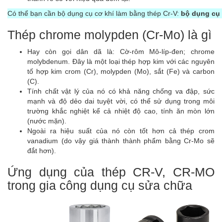
Có thể bạn cần bộ dụng cụ cơ khí làm bằng thép Cr-V:
bộ dụng cụ 
Thép chrome molypden (Cr-Mo) là gì
Hay còn gọi dân dã là: Cờ-rôm Mô-líp-đen; chrome
molybdenum. Đây là một loại thép hợp kim với các nguyên
tố hợp kim crom (Cr), molypden (Mo), sắt (Fe) và carbon
(C).
Tính chất vật lý của nó có khả năng chống va đập, sức
mạnh và độ dẻo dai tuyệt vời, có thể sử dụng trong môi
trường khắc nghiệt kể cả nhiệt độ cao, tính ăn mòn lớn
(nước mặn).
Ngoài ra hiệu suất của nó còn tốt hơn cả thép crom
vanadium (do vậy giá thành thành phẩm bằng Cr-Mo sẽ
đắt hơn).
Ứng dụng của thép CR-V, CR-MO
trong gia công dụng cụ sửa chữa