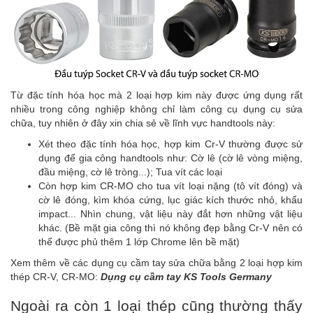
Từ đặc tính hóa học mà 2 loại hợp kim này được ứng dụng rất
nhiều trong công nghiệp không chỉ làm công cụ dụng cụ sửa
chữa, tuy nhiên ở đây xin chia sẻ về lĩnh vực handtools này:
Xét theo đặc tính hóa học, hợp kim Cr-V thường được sử
dụng để gia công handtools như: Cờ lê (cờ lê vòng miệng,
đầu miệng, cờ lê tròng...); Tua vít các loại
Còn hợp kim CR-MO cho tua vít loại nặng (tô vít đóng) và
cờ lê đóng, kìm khóa cứng, lục giác kích thước nhỏ, khẩu
impact... Nhìn chung, vật liệu này đắt hơn những vật liệu
khác. (Bề mặt gia công thì nó không đẹp bằng Cr-V nên có
thể được phủ thêm 1 lớp Chrome lên bề mặt)
Xem thêm về các dụng cụ cầm tay sửa chữa bằng 2 loại hợp kim
thép CR-V, CR-MO:
Dụng cụ cầm tay KS Tools Germany
Ngoài ra còn 1 loại thép cũng thường thấy