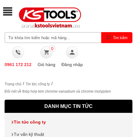
0
0961 172 212
Giỏ hàng
Đăng nhập
/
/
Trang chủ
Tin tức công ty
Đôi nét về thép hợp kim chrome-vanadium và chrome molypden
DANH MỤC TIN TỨC
Tin tức công ty
Tư vấn kỹ thuật