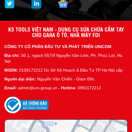
KS TOOLS VIỆT NAM - DỤNG CỤ SỬA CHỮA CẦM TAY
CHO GARA Ô TÔ, NHÀ MÁY FDI
CÔNG TY CỔ PHẦN ĐẦU TƯ VÀ PHÁT TRIỂN UNICOM
Địa chỉ:
Số 1, ngách 557/9 Nguyễn Văn Linh, Ph. Phúc Lợi, Hà
Nội
MSDN:
0108172212 Do Sở Kế Hoạch & Đầu Tư TP Hà Nội cấp
Người đại diện:
Nguyễn Văn Chiến - Giám Đốc
Email:
admin@uni-group.vn
-
Hotline
: 0961172212