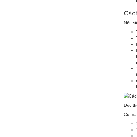
Cách
Nếu si
Đọc th
Có mấy