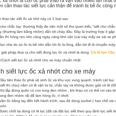
 xả nhớt là con ốc phải tháo ra vặn vào nhiều lần nhất 
n cần thao tác siết lực cẩn thận để tránh bị bể ốc cũng
 thao tác xiết ốc xả nhớ này có 2 loại sau
t cho chắc tay: thường thấy đe việc một số thợ quen kiểu "siết cho chắc
y (thường làm bằng nhôm) dẫn tới chảy dầu. Đây là trường hợp ít gặp t
lần thì hỏng ren nên càng ngày càng khó vặn (cái này mấy ae xài xe ph
 lực nhẹ do sợ ốc bị bể nên dẫn tới ốc bị lỏng, dẫn tới đi di chuyển máy
 giải pháp đưa ra cho siết đúng lực ốc xả nhớt là dùng:
Cờ lê lực Cần 
h siết lực ốc xả nhớt cho xe máy
Đầu tiên tháo ốc phải vệ sinh ốc và khu vực xung quanh, tránh cát bụi
biết thì chịu) nắm cờ lê vặn từ từ; chắc tay và không được giật cờ lê (t
Khi lắp đừng quên có con long đen nhôm , khi tháo nó có thể rơi vào k
long đen nhôm rất dễ làm hỏng ốc, rỉ nhớt.
Vặn ốc bằng tay đến hết hành trình, sau đó dùng socket ( hạn chế xài cờ
luôn.
Bước chốt lại dùng cờ lê lực (đã cài đặt lực siết theo quy định lực siết