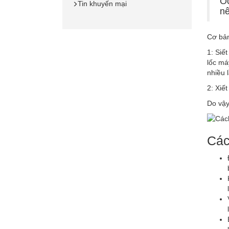
Ốc
Tin khuyến mại
nê
Cơ bản
1: Siế
lốc má
nhiều 
2: Xiết
Do vậy
Các