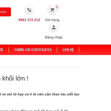
0
0961 172 212
Giỏ hàng
Đăng nhập
TỨC
CHỨNG CHỈ CERTIFICATES
LIÊN HỆ
khối lớn !
 xe mô tô hay cả ô tô nên cần thao tác siết lực