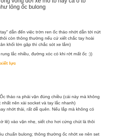
trong vòng đời xe mô tô hay cả ô tô
 như lỏng ốc bulong
 tay" dẫn đến việc trờn ren ốc tháo nhớt dẫn tới nứt
hôi còn thông thường nếu cứ xiết chắc tay hoài
ân khối lớn gặp thì chắc sót xe lắm)
 rung lắc nhiều, đường xóc có khi rớt mất ốc :))
xiết lực
. Ốc tháo ra phải vặn đúng chiều (cái này mà không
ốt nhất nên xài socket và tay lắc nhanh)
hay nhớt thải, rất dễ quên. Nếu lắp mà không có
 lê) vào vặn nhẹ, siết cho hơi cứng chút là thôi
 tiêu chuẩn bulong; thông thường ốc nhớt xe nên set