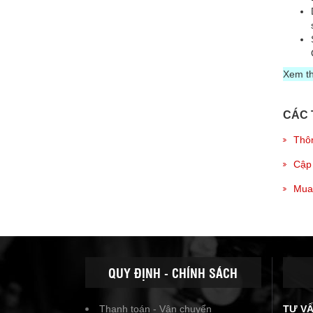
Xem t
CÁC 
Thôn
Cập 
Mua 
QUY ĐỊNH - CHÍNH SÁCH
Thanh toán - Vận chuyển
TƯ V