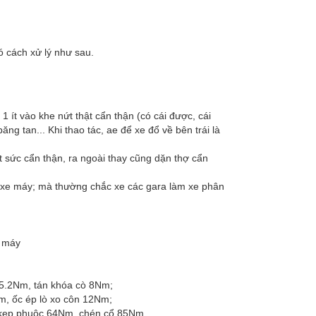
ó cách xử lý như sau.
 ít vào khe nứt thật cẩn thận (có cái được, cái
g tan... Khi thao tác, ae để xe đổ về bên trái là
t sức cẩn thận, ra ngoài thay cũng dặn thợ cẩn
ới xe máy; mà thường chắc xe các gara làm xe phân
e máy
t 5.2Nm, tán khóa cò 8Nm;
m, ốc ép lò xo côn 12Nm;
, kẹp phuộc 64Nm, chén cổ 85Nm.