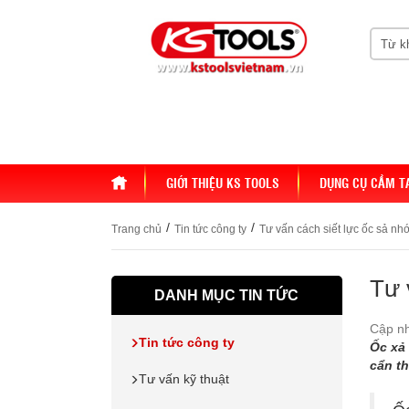
HOME
GIỚI THIỆU KS TOOLS
DỤNG CỤ CẦM T
/
/
Trang chủ
Tin tức công ty
Tư vấn cách siết lực ốc sả nhớ
Tư 
DANH MỤC TIN TỨC
Cập nh
Tin tức công ty
Ốc xả 
cẩn t
Tư vấn kỹ thuật