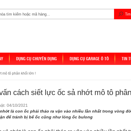
AY
DỤNG CỤ CHUYÊN DỤNG
DỤNG CỤ GARAGE Ô TÔ
TIN 
t mô tô phân khối lớn !
vấn cách siết lực ốc sả nhớt mô tô phân 
ật: 04/10/2021
nhớt là con ốc phải tháo ra vặn vào nhiều lần nhất trong vòng đời
hận để tránh bị bể ốc cũng như lỏng ốc bulong