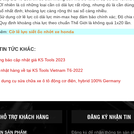
Dĩ nhiên là có những loại cần có dải lực rất rộng, nhưng dù là cần dùng l
số nhất định; khoảng lực càng rộng thì sai số càng nhiều.
Sử dụng cờ lê lực có dải lực min-max hẹp đảm bảo chính xác; Độ chi
Quy định khoảng chia lực theo chuẩn Thế Giới là không quá 1x20 lần.
hêm:
Cờ lê lực siết ốc nhớt xe honda
TIN TỨC KHÁC:
g báo cập nhật giá KS Tools 2023
nhật hàng về tại KS Tools Vietnam T6-2022
dụng cụ sửa chữa xe ô tô động cơ điện, hybrid 100% Germany
HỖ TRỢ KHÁCH HÀNG
ĐĂNG KÝ NHẬN TIN
ẤN SẢN PHẨM
:
Đăng ký để nhận thông tin sản 