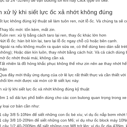
lực từ 24 -32Nm) để vặn bulong tới khi nảy Click type thì oke.
 xử lý khi siết lực ốc xả nhớt không đúng
ết lực không đúng kỹ thuật sẽ làm tuôn ren, nứt lỗ ốc. Và chúng ta sẽ c
Thay lốc mới: tốn kém, mất zin.
Tuôn ren: xử lý bằng cách taro lại ren, thay ốc khác lớn hơn
Nứt lỗ ốc: hàn bít kín lại, taro lại lỗ ốc ngay chỗ cũ hoặc bên cạnh.
Ngoài ra nếu không muốn ra quán sửa xe, có thể dùng keo dán sắt trét 1
không); Hoặc dán kín luôn, thay nhớt bằng cách hút. Và cả cách dùng băn
mở ốc nhớt thoải mái, không cần xả.
Tất nhiên là đồ hỏng khắc phục không thể như zin nên ae thay nhớt hế
thận
Qua đây mới thấy ứng dụng của cờ lê lực rất thiết thực và cần thiết v
khối lớn mới được xài món cờ lê siết lực này.
êm 1 số dải lực phổ biến dùng cho các con bulong quan trọng trong x
 loại cơ bản cần như:
1 cây 3/8 5-10Nm để siết những con ốc bé xíu; ví dụ ốc nắp bơm nhớ
1 cây 3/8 10-20Nm để siết những con M6; ví dụ như ốc block máy 10N
1 cây 1/2 40-200Nm để siết những con M8 trở lên; ví dụ ốc dia 43Nm