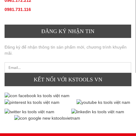
0961.172.212
(hotline, zallo)
0981.731.116
(hotline, zallo)
ĐĂNG KÝ NHẬN TIN
Đăng ký để nhận thông tin sản phẩm mới, chương trình khuyến
mãi.
KẾT NỐI VỚI KSTOOLS VN